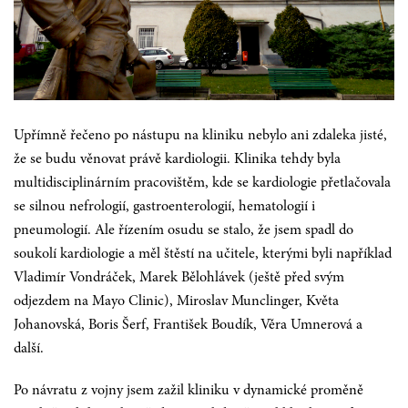
Upřímně řečeno po nástupu na kliniku nebylo ani zdaleka jisté,
že se budu věnovat právě kardiologii. Klinika tehdy byla
multidisciplinárním pracovištěm, kde se kardiologie přetlačovala
se silnou nefrologií, gastroenterologií, hematologií i
pneumologií. Ale řízením osudu se stalo, že jsem spadl do
soukolí kardiologie a měl štěstí na učitele, kterými byli například
Vladimír Vondráček, Marek Bělohlávek (ještě před svým
odjezdem na Mayo Clinic), Miroslav Munclinger, Květa
Johanovská, Boris Šerf, František Boudík, Věra Umnerová a
další.
Po návratu z vojny jsem zažil kliniku v dynamické proměně