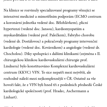
Na klinice se rozvinuly specializované programy věnující se
intenzivní medicíně a mimotělním podporám (ECMO centrum
a koronární jednotka vedené doc. Bělohlávkem), plicní
hypertenzi (vedené doc. Jansou), kardiomyopatiím a
myokarditidám (vedené prof. Palečkem), Fabryho chorobu
(vedené dr. Dostálovou) a pokračovaly programy intervenční
kardiologie (vedené doc. Kovárníkem) a angiologie (vedené dr.
Chocholou). Díky spolupráci s dalšími klinikami (zejména s II.
chirurgickou klinikou kardiovaskulární chirurgie prof.
Lindnera) bylo konstituováno Komplexní kardiovaskulární
centrum (KKVC) VFN. To sice nepatří mezi největší, ale
rozhodně náleží mezi nejkomplexnější v ČR. Ostatně za vše
hovoří fakt, že z VFN byli hned tři z posledních předsedů České
kardiologické společnosti (prof. Hradec, Aschermann a
Linhart).