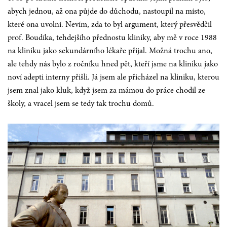
abych jednou, až ona půjde do důchodu, nastoupil na místo,
které ona uvolní. Nevím, zda to byl argument, který přesvědčil
prof. Boudíka, tehdejšího přednostu kliniky, aby mě v roce 1988
na kliniku jako sekundárního lékaře přijal. Možná trochu ano,
ale tehdy nás bylo z ročníku hned pět, kteří jsme na kliniku jako
noví adepti interny přišli. Já jsem ale přicházel na kliniku, kterou
jsem znal jako kluk, když jsem za mámou do práce chodil ze
školy, a vracel jsem se tedy tak trochu domů.