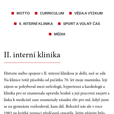
MOTTO
CURRICULUM
VĚDA A VÝZKUM
II. INTERNÍ KLINIKA
SPORT A VOLNÝ ČAS
MÉDIA
II. interní klinika
Historie mého spojení s II. interní klinikou je delší, než se zdá.
Na klinice totiž působila od počátku 70. let moje maminka. Její
zájem se pohyboval mezi nefrologií, hypertenzí a kardiologií a
klinika pro ní znamenala opravdu hodně a její pracovní zaujetí a
láska k medicíně zase znamenaly zásadní vliv pro mě, když jsem
se na gymnáziu rozhodoval, kam dál. Bohužel nás ale v roce
1983 po krátké nemoci předčasně opustila. Jejím přáním bylo,