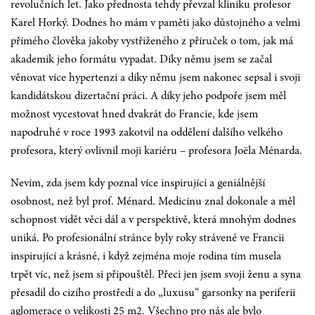
revolučních let. Jako přednosta tehdy převzal kliniku profesor
Karel Horký. Dodnes ho mám v paměti jako důstojného a velmi
přímého člověka jakoby vystřiženého z příruček o tom, jak má
akademik jeho formátu vypadat. Díky němu jsem se začal
věnovat více hypertenzi a díky němu jsem nakonec sepsal i svoji
kandidátskou dizertační práci. A díky jeho podpoře jsem měl
možnost vycestovat hned dvakrát do Francie, kde jsem
napodruhé v roce 1993 zakotvil na oddělení dalšího velkého
profesora, který ovlivnil moji kariéru – profesora Joëla Ménarda.
Nevím, zda jsem kdy poznal více inspirující a geniálnější
osobnost, než byl prof. Ménard. Medicínu znal dokonale a měl
schopnost vidět věci dál a v perspektivě, která mnohým dodnes
uniká. Po profesionální stránce byly roky strávené ve Francii
inspirující a krásné, i když zejména moje rodina tím musela
trpět víc, než jsem si připouštěl. Přeci jen jsem svoji ženu a syna
přesadil do cizího prostředí a do „luxusu“ garsonky na periferii
aglomerace o velikosti 25 m2. Všechno pro nás ale bylo