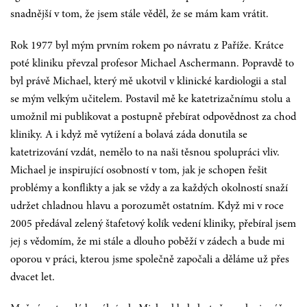
snadnější v tom, že jsem stále věděl, že se mám kam vrátit.
Rok 1977 byl mým prvním rokem po návratu z Paříže. Krátce
poté kliniku převzal profesor Michael Aschermann. Popravdě to
byl právě Michael, který mě ukotvil v klinické kardiologii a stal
se mým velkým učitelem. Postavil mě ke katetrizačnímu stolu a
umožnil mi publikovat a postupně přebírat odpovědnost za chod
kliniky. A i když mě vytížení a bolavá záda donutila se
katetrizování vzdát, nemělo to na naši těsnou spolupráci vliv.
Michael je inspirující osobností v tom, jak je schopen řešit
problémy a konflikty a jak se vždy a za každých okolností snaží
udržet chladnou hlavu a porozumět ostatním. Když mi v roce
2005 předával zelený štafetový kolík vedení kliniky, přebíral jsem
jej s vědomím, že mi stále a dlouho poběží v zádech a bude mi
oporou v práci, kterou jsme společně započali a děláme už přes
dvacet let.