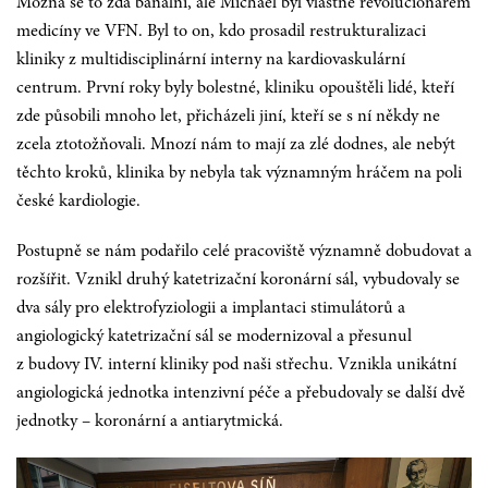
Možná se to zdá banální, ale Michael byl vlastně revolucionářem
medicíny ve VFN. Byl to on, kdo prosadil restrukturalizaci
kliniky z multidisciplinární interny na kardiovaskulární
centrum. První roky byly bolestné, kliniku opouštěli lidé, kteří
zde působili mnoho let, přicházeli jiní, kteří se s ní někdy ne
zcela ztotožňovali. Mnozí nám to mají za zlé dodnes, ale nebýt
těchto kroků, klinika by nebyla tak významným hráčem na poli
české kardiologie.
Postupně se nám podařilo celé pracoviště významně dobudovat a
rozšířit. Vznikl druhý katetrizační koronární sál, vybudovaly se
dva sály pro elektrofyziologii a implantaci stimulátorů a
angiologický katetrizační sál se modernizoval a přesunul
z budovy IV. interní kliniky pod naši střechu. Vznikla unikátní
angiologická jednotka intenzivní péče a přebudovaly se další dvě
jednotky – koronární a antiarytmická.