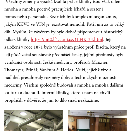
Všechny změny a vysoká kvalita práce kliniky jsou však dílem
mnoha a mnoha poctivě pracujících lékařů a sester i
pomocného personálu. Bez nich by komplexní organizmus,
jakým KKVC ve VFN je, existovat nemohl. Patří jim za to velký
dík. Myslím, že závěrem by bylo dobré připomenout historický
odkaz kliniky
https://int2.lf1.cuni.cz/1LFIK-24.html
. Její
založení v roce 1871 bylo vyústěním práce prof. Eiselta, který na
její půdě začal soustavně přednášet česky, jejími přednosty byly
vynikající osobnosti české medicíny, profesoři Maixner,
Thomayer, Pelnář, Vančura či Herles. Muži, jejichž vize a
nadhled přesahovaly rozměry doby a technických možností
medicíny. Všichni společně budovali s mnoha a mnoha dalšími
kulturu a ducha II. interní kliniky, kterou nám na chvíli
propůjčili v důvěře, že jim to dílo snad nezkazíme.