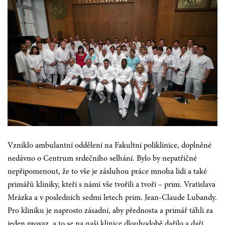
Vzniklo ambulantní oddělení na Fakultní poliklinice, doplněné
nedávno o Centrum srdečního selhání. Bylo by nepatřičné
nepřipomenout, že to vše je zásluhou práce mnoha lidí a také
primářů kliniky, kteří s námi vše tvořili a tvoří – prim. Vratislava
Mrázka a v posledních sedmi letech prim. Jean-Claude Lubandy.
Pro kliniku je naprosto zásadní, aby přednosta a primář táhli za
jeden provaz, a to se na naší klinice dlouhodobě dařilo a daří.